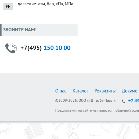
давление: атм, бар, кПа, МПа
ЗВОНИТЕ НАМ!
+7(495)
150 10 00
О нас
Каталог
Реквизиты
Докуме
+7 4
©2009-2026.
ООО «ТД Труба-Пласт»
Предложения на сайте не являются публичной офе