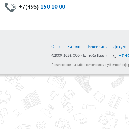
+7(495)
150 10 00
О нас
Каталог
Реквизиты
Докуме
+7 4
©2009-2026.
ООО «ТД Труба-Пласт»
Предложения на сайте не являются публичной офе