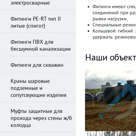
электросварные
Фитинги имеют спе
соединений при ра
Фитинги PE-RT тип II
рывки нагрузки;
Специальные резино
литые (спигот)
Кольцевой гибкий 
удержать резиновое
Фитинги ПВХ для
бесшумной канализации
Наши объек
Фитинги для скважин
Краны шаровые
подземные и
сопутсвующие изделия
Муфты защитные для
прохода через стены ж/б
колодца