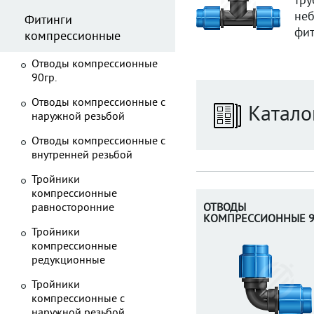
тр
неб
Фитинги
фит
компрессионные
Отводы компрессионные
90гр.
Отводы компрессионные с
Катало
наружной резьбой
Отводы компрессионные с
внутренней резьбой
Тройники
компрессионные
равносторонние
ОТВОДЫ
КОМПРЕССИОННЫЕ 90
Тройники
компрессионные
редукционные
Тройники
компрессионные с
наружной резьбой