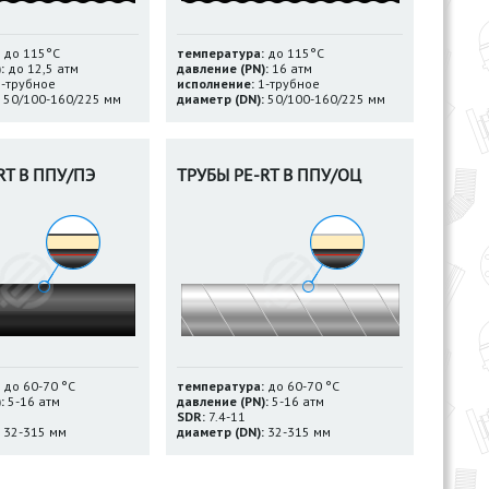
до 115°С
температура:
до 115°С
:
до 12,5 атм
давление (PN):
16 атм
-трубное
исполнение:
1-трубное
50/100-160/225 мм
диаметр (DN):
50/100-160/225 мм
RT В ППУ/ПЭ
ТРУБЫ PE-RT В ППУ/ОЦ
до 60-70 °С
температура:
до 60-70 °С
:
5-16 атм
давление (PN):
5-16 атм
SDR:
7.4-11
32-315 мм
диаметр (DN):
32-315 мм