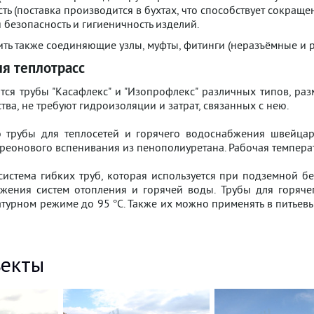
ть (поставка производится в бухтах, что способствует сокращ
 безопасность и гигиеничность изделий.
ить также соединяющие узлы, муфты, фитинги (неразъёмные и р
я теплотрасс
ся трубы "Касафлекс" и "Изопрофлекс" различных типов, раз
тва, не требуют гидроизоляции и затрат, связанных с нею.
о трубы для теплосетей и горячего водоснабжения швейцар
реонового вспенивания из пенополиуретана. Рабочая температ
система гибких труб, которая используется при подземной б
бжения систем отопления и горячей воды. Трубы для горяч
турном режиме до 95 °С. Также их можно применять в питьевы
екты