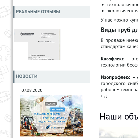
технологичнос
экологическая
РЕАЛЬНЫЕ ОТЗЫВЫ
У нас можно куп
Виды труб дл
В продаже имеют
стандартам качес
Касафлекс
– эт
технологии бесф
НОВОСТИ
Изопрофлекс
– 
городского сна
рабочем темпера
07.08.2020
т. д.
Наши объ