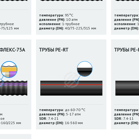
температура:
95°С
температура:
м
давление (PN):
10 атм
давление (PN)
-трубное
исполнение:
1-трубное
исполнение:
1
-75/125 мм
диаметр (DN):
40/75-225/315 мм
диаметр (DN):
ФЛЕКС-75А
ТРУБЫ PE-RT
ТРУБЫ PE-
температура:
до 60-70 °С
температура:
тм
давление (PN):
5-17 атм
давление (PN)
ное
SDR:
7.4-21
SDR:
7.4-11
-160/225 мм
диаметр (DN):
16-560 мм
диаметр (DN):