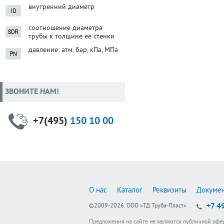
внутренний диаметр
соотношение диаметра
трубы к толщине ее стенки
давление: атм, бар, кПа, МПа
ЗВОНИТЕ НАМ!
+7(495)
150 10 00
О нас
Каталог
Реквизиты
Докуме
+7 4
©2009-2026.
ООО «ТД Труба-Пласт»
Предложения на сайте не являются публичной офе