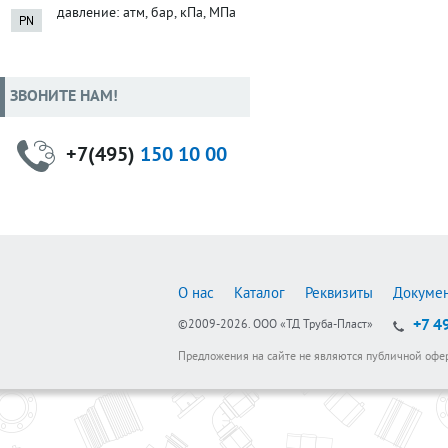
давление: атм, бар, кПа, МПа
ЗВОНИТЕ НАМ!
+7(495)
150 10 00
О нас
Каталог
Реквизиты
Докуме
+7 4
©2009-2026.
ООО «ТД Труба-Пласт»
Предложения на сайте не являются публичной офе