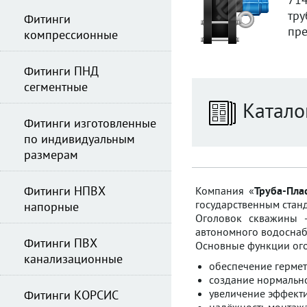
714
тр
Фитинги
пре
компрессионные
Фитинги ПНД
сегментные
Катало
Фитинги изготовленные
по индивидуальным
размерам
Фитинги НПВХ
Компания «
Труба-Пла
государственным стан
напорные
Оголовок скважины —
автономного водоснаб
Фитинги ПВХ
Основные функции ого
канализационные
обеспечение герме
создание нормальн
увеличение эффект
Фитинги КОРСИС