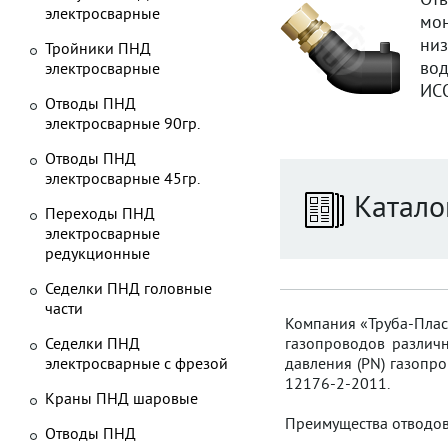
От
электросварные
мон
низ
Тройники ПНД
вод
электросварные
ИСО
Отводы ПНД
электросварные 90гр.
Отводы ПНД
электросварные 45гр.
Катало
Переходы ПНД
электросварные
редукционные
Седелки ПНД головные
части
Компания «Труба-Пласт
Седелки ПНД
газопроводов различн
электросварные с фрезой
давления (PN) газопро
12176-2-2011.
Краны ПНД шаровые
Преимущества отводов
Отводы ПНД