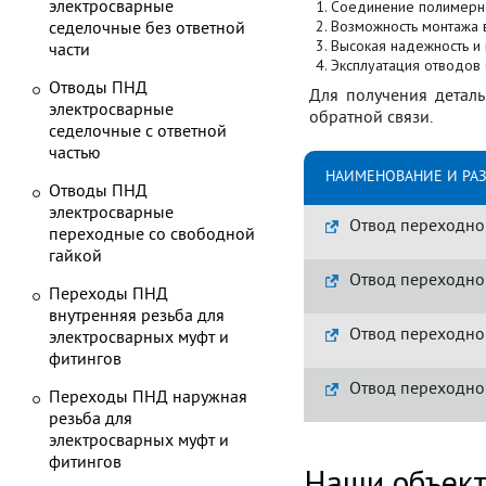
электросварные
Соединение полимерно
Возможность монтажа 
седелочные без ответной
Высокая надежность и 
части
Эксплуатация отводов 
Отводы ПНД
Для получения деталь
электросварные
обратной связи.
седелочные с ответной
частью
НАИМЕНОВАНИЕ И РА
Отводы ПНД
электросварные
Отвод переходной
переходные со свободной
гайкой
Отвод переходной
Переходы ПНД
внутренняя резьба для
Отвод переходной
электросварных муфт и
фитингов
Отвод переходной
Переходы ПНД наружная
резьба для
электросварных муфт и
фитингов
Наши объек