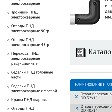
От
электросварные
изг
дав
Тройники ПНД
мм.
электросварные
Отводы ПНД
электросварные 90гр.
Отводы ПНД
электросварные 45гр.
Катало
Переходы ПНД
электросварные
редукционные
Седелки ПНД головные
части
НАИМЕНОВАНИЕ И РА
Седелки ПНД
электросварные с фрезой
Отвод переходной
OD 32x1"
Краны ПНД шаровые
Отвод переходной
Отводы ПНД
OD 40x1"