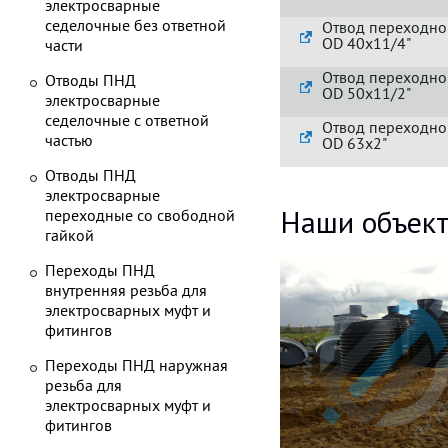
электросварные
седелочные без ответной
Отвод переходной
OD 40x11/4"
части
Отвод переходной
Отводы ПНД
OD 50x11/2"
электросварные
седелочные с ответной
Отвод переходной
частью
OD 63x2"
Отводы ПНД
электросварные
Наши объек
переходные со свободной
гайкой
Переходы ПНД
внутренняя резьба для
электросварных муфт и
фитингов
Переходы ПНД наружная
резьба для
электросварных муфт и
фитингов