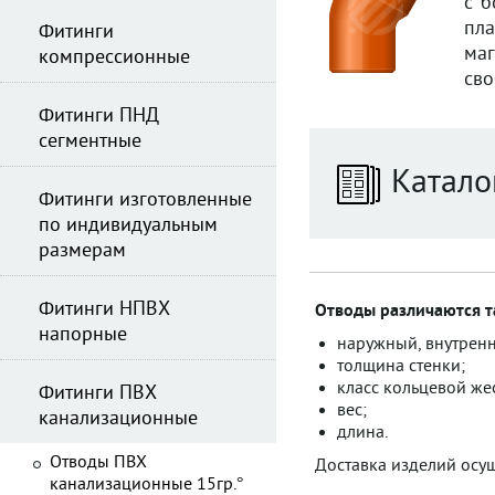
с б
пл
Фитинги
ма
компрессионные
сво
Фитинги ПНД
сегментные
Катало
Фитинги изготовленные
по индивидуальным
размерам
Фитинги НПВХ
Отводы различаются т
напорные
наружный, внутрен
толщина стенки;
класс кольцевой жес
Фитинги ПВХ
вес;
канализационные
длина.
Отводы ПВХ
Доставка изделий осущ
канализационные 15гр.°