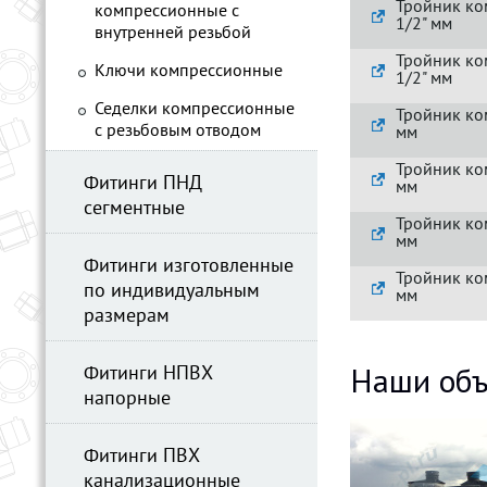
Тройник ко
компрессионные с
1/2" мм
внутренней резьбой
Тройник ко
Ключи компрессионные
1/2" мм
Седелки компрессионные
Тройник ко
с резьбовым отводом
мм
Тройник ко
Фитинги ПНД
мм
сегментные
Тройник ко
мм
Фитинги изготовленные
Тройник ко
по индивидуальным
мм
размерам
Наши объ
Фитинги НПВХ
напорные
Фитинги ПВХ
канализационные