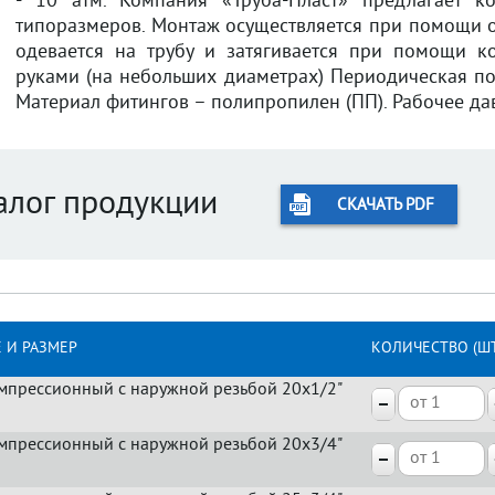
- 10 атм. Компания «Труба-Пласт» предлагает к
типоразмеров. Монтаж осуществляется при помощи о
одевается на трубу и затягивается при помощи 
руками (на небольших диаметрах) Периодическая по
Материал фитингов – полипропилен (ПП). Рабочее дав
алог продукции
СКАЧАТЬ PDF
 И РАЗМЕР
КОЛИЧЕСТВО (ШТ
мпрессионный с наружной резьбой 20x1/2"
мпрессионный с наружной резьбой 20x3/4"