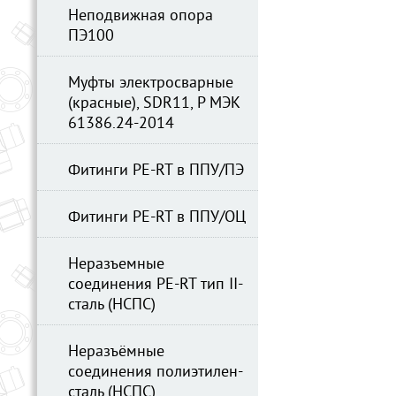
Неподвижная опора
ПЭ100
Муфты электросварные
(красные), SDR11, Р МЭК
61386.24-2014
Фитинги PE-RT в ППУ/ПЭ
Фитинги PE-RT в ППУ/ОЦ
Неразъемные
соединения PE-RT тип II-
сталь (НСПС)
Неразъёмные
соединения полиэтилен-
сталь (НСПС)