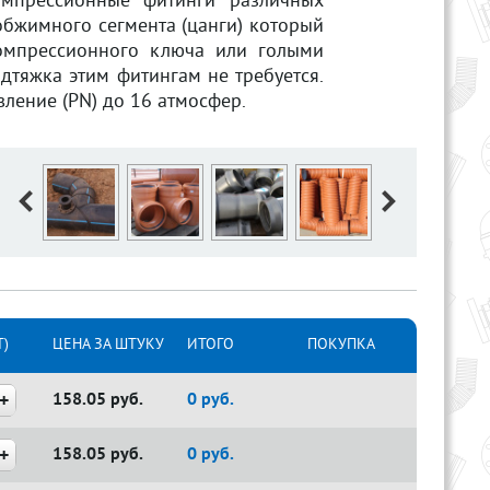
омпрессионные фитинги различных
бжимного сегмента (цанги) который
компрессионного ключа или голыми
дтяжка этим фитингам не требуется.
ление (PN) до 16 атмосфер.
)
ЦЕНА ЗА ШТУКУ
ИТОГО
ПОКУПКА
158.05
руб.
0
руб.
158.05
руб.
0
руб.