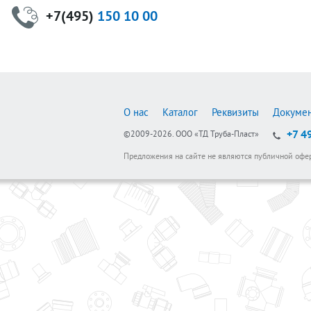
+7(495)
150 10 00
О нас
Каталог
Реквизиты
Докуме
+7 4
©2009-2026.
ООО «ТД Труба-Пласт»
Предложения на сайте не являются публичной офе