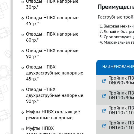
Отводы НПВХ напорные
Преимущест
30гр.°
Раструбные трой
Отводы НПВХ напорные
45гр.°
Высокая механи
Легкий и быстры
Отводы НПВХ напорные
Срок эксплуатац
60гр.°
Максимальная г
Отводы НПВХ напорные
90гр.°
Отводы НПВХ
НАИМЕНОВАНИЕ
двухраструбные напорные
Тройник ПВ
45гр.°
DN090x90
Отводы НПВХ
Тройник ПВ
двухраструбные напорные
DN110x90
90гр.°
Тройник ПВ
Муфты НПВХ скользящие
DN110x11
ремонтные напорные
Тройник ПВ
DN160x11
Муфты НПВХ