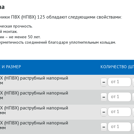
ва
ники ПВХ (НПВХ) 125 обладают следующими свойствами:
ческая прочность.
й монтаж.
ии – не менее 50 лет.
ерметичность соединений благодаря уплотнительным кольцам.
 И РАЗМЕР
КОЛИЧЕСТВО (ШТ
Х (НПВХ) раструбный напорный
мм
Х (НПВХ) раструбный напорный
мм
Х (НПВХ) раструбный напорный
0мм
Х (НПВХ) раструбный напорный
0мм