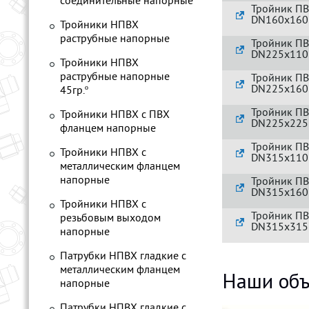
соединительные напорные
Тройник ПВ
DN160x16
Тройники НПВХ
раструбные напорные
Тройник ПВ
DN225x11
Тройники НПВХ
раструбные напорные
Тройник ПВ
DN225x16
45гр.º
Тройник ПВ
Тройники НПВХ с ПВХ
DN225x22
фланцем напорные
Тройник ПВ
Тройники НПВХ с
DN315x11
металлическим фланцем
напорные
Тройник ПВ
DN315x16
Тройники НПВХ с
Тройник ПВ
резьбовым выходом
DN315x31
напорные
Патрубки НПВХ гладкие с
металлическим фланцем
Наши объ
напорные
Патрубки НПВХ гладкие с