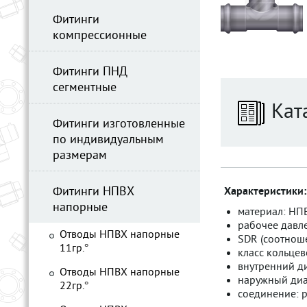
Фитинги
компрессионные
Фитинги ПНД
сегментные
Кат
Фитинги изготовленные
по индивидуальным
размерам
Фитинги НПВХ
Характеристики:
напорные
материал: НП
рабочее давле
Отводы НПВХ напорные
SDR (соотноше
11гр.°
класс кольцев
внутренний ди
Отводы НПВХ напорные
наружный диам
22гр.°
соединение: р