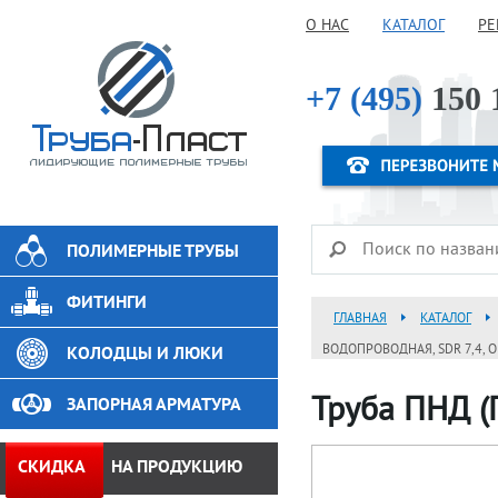
О НАС
КАТАЛОГ
РЕ
+7 (495)
150 
ПОЛИМЕРНЫЕ ТРУБЫ
ФИТИНГИ
ГЛАВНАЯ
КАТАЛОГ
ВОДОПРОВОДНАЯ, SDR 7,4, 
КОЛОДЦЫ И ЛЮКИ
Труба ПНД (
ЗАПОРНАЯ АРМАТУРА
СКИДКА
НА ПРОДУКЦИЮ