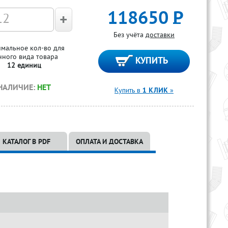
118650
Р
Без учёта
доставки
мальное кол-во для
нного вида товара
12 единиц
НАЛИЧИЕ:
НЕТ
Купить в
1 КЛИК
»
КАТАЛОГ В PDF
ОПЛАТА И ДОСТАВКА