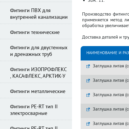
SDR: 11.
Фитинги ПВХ для
Производство фитинго
внутренней канализации
применяется метод ли
обработка увеличивает
Фитинги технические
Доставка деталей и тр
Фитинги для двустенных
НАИМЕНОВАНИЕ И РА
и дренажных труб
Заглушка литая (с
Фитинги ИЗОПРОФЛЕКС
, КАСАФЛЕКС, АРКТИК-У
Заглушка литая (с
Фитинги металлические
Заглушка литая (с
Фитинги PE-RT тип II
Заглушка литая (с
электросварные
Заглушка литая (с
Фитинги PE-RT тип II