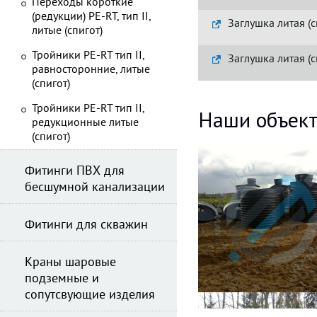
Переходы короткие
(редукции) PE-RT, тип II,
Заглушка литая (с
литые (спигот)
Тройники PE-RT тип II,
Заглушка литая (с
равносторонние, литые
(спигот)
Тройники PE-RT тип II,
Наши объек
редукционные литые
(спигот)
Фитинги ПВХ для
бесшумной канализации
Фитинги для скважин
Краны шаровые
подземные и
сопутсвующие изделия