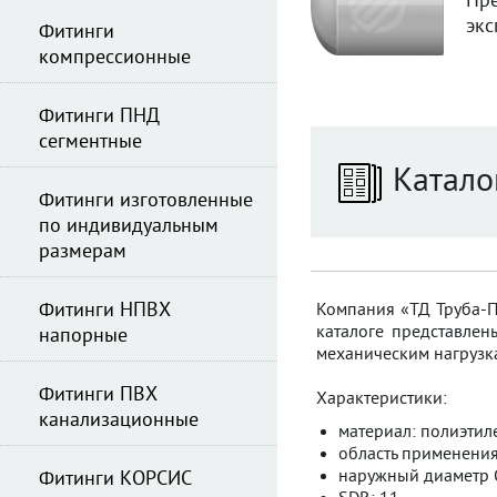
Пре
экс
Фитинги
компрессионные
Фитинги ПНД
сегментные
Катало
Фитинги изготовленные
по индивидуальным
размерам
Фитинги НПВХ
Компания «ТД Труба-Пл
каталоге представлен
напорные
механическим нагрузка
Фитинги ПВХ
Характеристики:
канализационные
материал: полиэтиле
область применения
наружный диаметр 
Фитинги КОРСИС