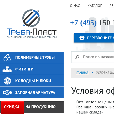
О НАС
КАТАЛОГ
РЕ
+7 (495)
150 
ПОЛИМЕРНЫЕ ТРУБЫ
ФИТИНГИ
ГЛАВНАЯ
УСЛОВИЯ ОФ
КОЛОДЦЫ И ЛЮКИ
Условия о
ЗАПОРНАЯ АРМАТУРА
Опт - оптовые цены 
СКИДКА
НА ПРОДУКЦИЮ
Розница - розничные
нашем складе)