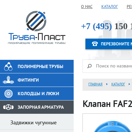
О НАС
КАТАЛОГ
РЕ
+7 (495)
150 
ПОЛИМЕРНЫЕ ТРУБЫ
ФИТИНГИ
ГЛАВНАЯ
КАТАЛОГ
КОЛОДЦЫ И ЛЮКИ
Клапан FAF2
ЗАПОРНАЯ АРМАТУРА
Задвижки чугунные