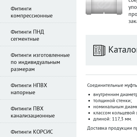
со
упо
Фитинги
про
компрессионные
зак
Фитинги ПНД
сегментные
Катало
Фитинги изготовленные
по индивидуальным
размерам
Фитинги НПВХ
Соединительные муфты
напорные
внутренним диамет
толщиной стенки;
номинальным диаме
Фитинги ПВХ
классом кольцевой ж
канализационные
длиной: 117,3 мм.
Доставка продукции п
Фитинги КОРСИС