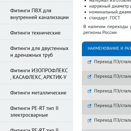
материал изготовле
наружный диаметр (
Фитинги ПВХ для
номинальный диамет
внутренней канализации
стандарт: ГОСТ.
В наличии переходы р
Фитинги технические
регионы России.
Фитинги для двустенных
НАИМЕНОВАНИЕ И РА
и дренажных труб
Переход ПЭ/сталь
Фитинги ИЗОПРОФЛЕКС
Переход ПЭ/сталь
, КАСАФЛЕКС, АРКТИК-У
Переход ПЭ/сталь
Фитинги металлические
Переход ПЭ/сталь
Фитинги PE-RT тип II
электросварные
Переход ПЭ/сталь
Фитинги PE-RT тип II