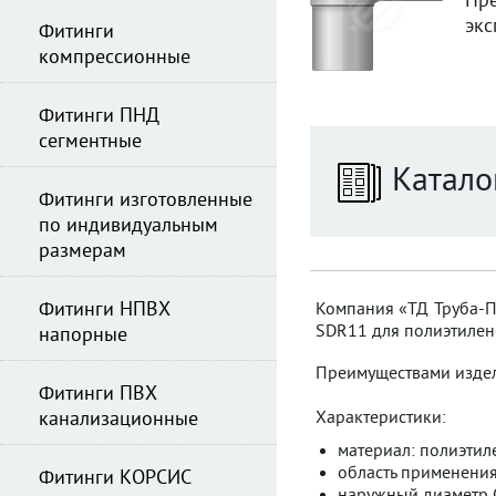
Пре
экс
Фитинги
компрессионные
Фитинги ПНД
сегментные
Катало
Фитинги изготовленные
по индивидуальным
размерам
Фитинги НПВХ
Компания «ТД Труба-Пл
SDR11 для полиэтилено
напорные
Преимуществами издели
Фитинги ПВХ
канализационные
Характеристики:
материал: полиэтилен
область применения
Фитинги КОРСИС