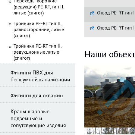
Переходы короткие
(редукции) PE-RT, тип II,
литые (спигот)
Отвод PE-RT тип I
Тройники PE-RT тип II,
Отвод PE-RT тип I
равносторонние, литые
(спигот)
Тройники PE-RT тип II,
Наши объек
редукционные литые
(спигот)
Фитинги ПВХ для
бесшумной канализации
Фитинги для скважин
Краны шаровые
подземные и
сопутсвующие изделия