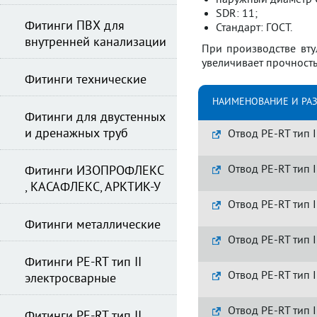
наружный диаметр O
SDR: 11;
Фитинги ПВХ для
Стандарт: ГОСТ.
внутренней канализации
При производстве вту
увеличивает прочность
Фитинги технические
НАИМЕНОВАНИЕ И РА
Фитинги для двустенных
и дренажных труб
Отвод PE-RT тип II
Отвод PE-RT тип II
Фитинги ИЗОПРОФЛЕКС
, КАСАФЛЕКС, АРКТИК-У
Отвод PE-RT тип II
Фитинги металлические
Отвод PE-RT тип II
Фитинги PE-RT тип II
Отвод PE-RT тип II
электросварные
Отвод PE-RT тип II
Фитинги PE-RT тип II