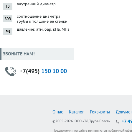
внутренний диаметр
соотношение диаметра
трубы к толщине ее стенки
давление: атм, бар, кПа, МПа
ЗВОНИТЕ НАМ!
+7(495)
150 10 00
О нас
Каталог
Реквизиты
Докуме
+7 4
©2009-2026.
ООО «ТД Труба-Пласт»
Предложения на сайте не являются публичной офе