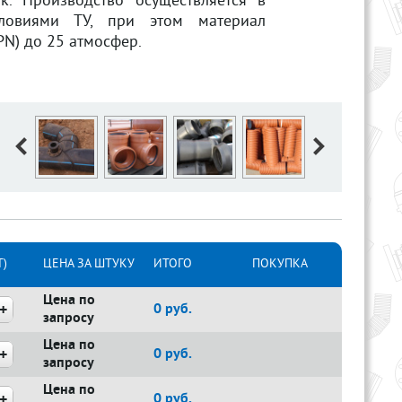
. Производство осуществляется в
словиями ТУ, при этом материал
PN) до 25 атмосфер.
)
ЦЕНА ЗА ШТУКУ
ИТОГО
ПОКУПКА
Цена по
0
руб.
запросу
Цена по
0
руб.
запросу
Цена по
0
руб.