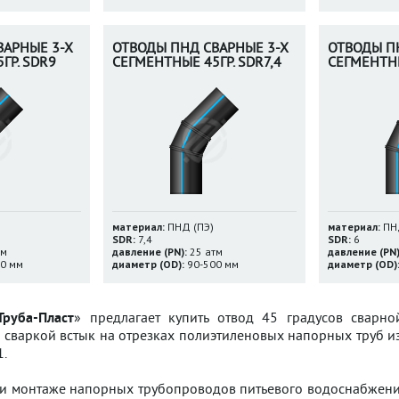
ВАРНЫЕ 3-Х
ОТВОДЫ ПНД СВАРНЫЕ 3-Х
ОТВОДЫ П
ГР. SDR9
СЕГМЕНТНЫЕ 45ГР. SDR7,4
СЕГМЕНТНЫ
материал:
ПНД (ПЭ)
материал:
ПНД
SDR:
7,4
SDR:
6
тм
давление (PN):
25 атм
давление (PN)
0 мм
диаметр (OD):
90-500 мм
диаметр (OD)
Труба-Пласт
» предлагает купить отвод 45 градусов сварн
 сваркой встык на отрезках полиэтиленовых напорных труб из
.
и монтаже напорных трубопроводов питьевого водоснабжения 