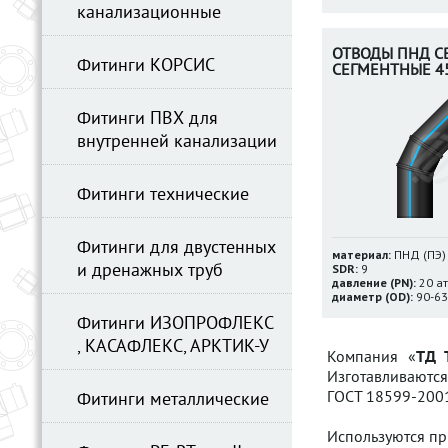
канализационные
ОТВОДЫ ПНД С
Фитинги КОРСИС
СЕГМЕНТНЫЕ 45
Фитинги ПВХ для
внутренней канализации
Фитинги технические
Фитинги для двустенных
материал:
ПНД (ПЭ)
и дренажных труб
SDR:
9
давление (PN):
20 а
диаметр (OD):
90-63
Фитинги ИЗОПРОФЛЕКС
, КАСАФЛЕКС, АРКТИК-У
Компания «
ТД 
Изготавливаются
ГОСТ 18599-2001
Фитинги металлические
Используются пр