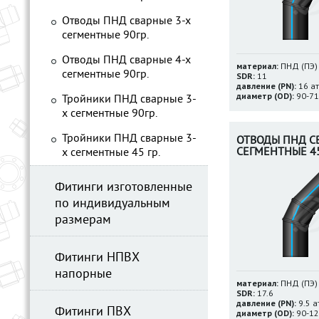
Отводы ПНД сварные 3-х
сегментные 90гр.
Отводы ПНД сварные 4-х
материал:
ПНД (ПЭ)
сегментные 90гр.
SDR:
11
давление (PN):
16 а
диаметр (OD):
90-71
Тройники ПНД сварные 3-
х сегментные 90гр.
Тройники ПНД сварные 3-
ОТВОДЫ ПНД С
СЕГМЕНТНЫЕ 45
х сегментные 45 гр.
Фитинги изготовленные
по индивидуальным
размерам
Фитинги НПВХ
напорные
материал:
ПНД (ПЭ)
SDR:
17.6
давление (PN):
9.5 а
Фитинги ПВХ
диаметр (OD):
90-12