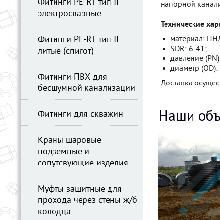
Фитинги PE-RT тип II
напорной канали
электросварные
Технические хар
Фитинги PE-RT тип II
материал: ПНД
SDR: 6-41;
литые (спигот)
давление (PN):
диаметр (OD):
Фитинги ПВХ для
Доставка осущес
бесшумной канализации
Наши объ
Фитинги для скважин
Краны шаровые
подземные и
сопутсвующие изделия
Муфты защитные для
прохода через стены ж/б
колодца