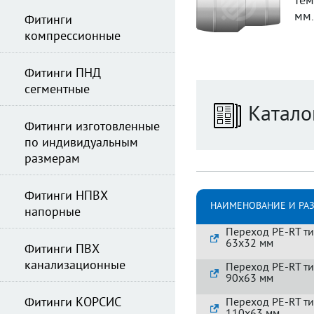
тем
мм.
Фитинги
компрессионные
Фитинги ПНД
сегментные
Катало
Фитинги изготовленные
по индивидуальным
размерам
Фитинги НПВХ
НАИМЕНОВАНИЕ И РА
напорные
Переход PE-RT ти
63х32 мм
Фитинги ПВХ
канализационные
Переход PE-RT ти
90х63 мм
Фитинги КОРСИС
Переход PE-RT ти