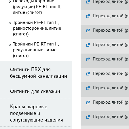
Переходы короткие
Переход литой (р
(редукции) PE-RT, тип II,
литые (спигот)
Переход литой (р
Тройники PE-RT тип II,
равносторонние, литые
Переход литой (р
(спигот)
Тройники PE-RT тип II,
Переход литой (р
редукционные литые
(спигот)
Переход литой (р
Фитинги ПВХ для
Переход литой (р
бесшумной канализации
Переход литой (р
Фитинги для скважин
Переход литой (р
Краны шаровые
подземные и
Переход литой (р
сопутсвующие изделия