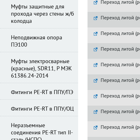
Переход литой (р
Муфты защитные для
прохода через стены ж/б
Переход литой (р
колодца
Переход литой (р
Неподвижная опора
ПЭ100
Переход литой (р
Муфты электросварные
Переход литой (р
(красные), SDR11, Р МЭК
61386.24-2014
Переход литой (р
Фитинги PE-RT в ППУ/ПЭ
Переход литой (р
Фитинги PE-RT в ППУ/ОЦ
Переход литой (р
Неразъемные
Переход литой (р
соединения PE-RT тип II-