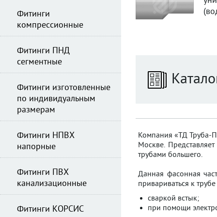
ун
(во
Фитинги
компрессионные
Фитинги ПНД
сегментные
Катало
Фитинги изготовленные
по индивидуальным
размерам
Фитинги НПВХ
Компания «ТД Труба-Пла
Москве. Представляе
напорные
трубами большего.
Фитинги ПВХ
Данная фасонная част
канализационные
привариваться к труб
сваркой встык;
при помощи электр
Фитинги КОРСИС