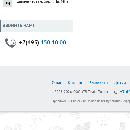
давление: атм, бар, кПа, МПа
ЗВОНИТЕ НАМ!
+7(495)
150 10 00
О нас
Каталог
Реквизиты
Докуме
+7 4
©2009-2026.
ООО «ТД Труба-Пласт»
Предложения на сайте не являются публичной офе