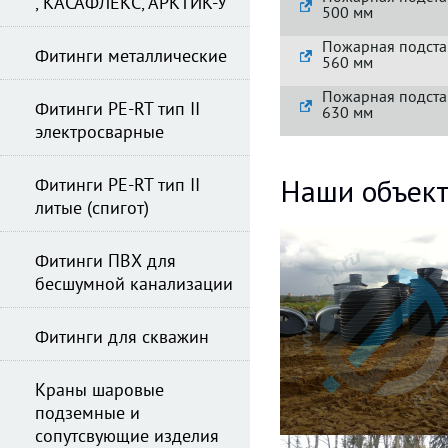
, КАСАФЛЕКС, АРКТИК-У
500 мм
Пожарная подста
Фитинги металлические
560 мм
Пожарная подста
Фитинги PE-RT тип II
630 мм
электросварные
Наши объек
Фитинги PE-RT тип II
литые (спигот)
Фитинги ПВХ для
бесшумной канализации
Фитинги для скважин
Краны шаровые
подземные и
сопутсвующие изделия