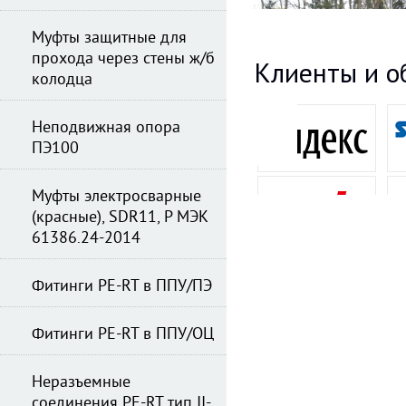
Муфты защитные для
прохода через стены ж/б
Клиенты и о
колодца
Неподвижная опора
ПЭ100
Муфты электросварные
(красные), SDR11, Р МЭК
61386.24-2014
Фитинги PE-RT в ППУ/ПЭ
Фитинги PE-RT в ППУ/ОЦ
Неразъемные
соединения PE-RT тип II-