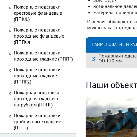
SDR: 11,17 *
номинальное давлен
Пожарные подставки
материал: полиэтиле
крестовые фланцевые
(ППКФ)
Изделия обладают выс
можно заказать подста
Пожарные подставки
проходные фланцевые
(ПППФ)
НАИМЕНОВАНИЕ И РА
Пожарные подставки
Пожарная подстав
проходные гладкие (ПППГ)
OD 110 мм
Пожарные подставки
проходные гладкие
Наши объек
(ПППГ2)
Пожарная подставка
проходная гладкая с
патрубком (ПППГ)
Пожарные подставки
тройниковые гладкие
(ППТГ)