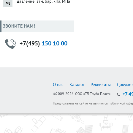
давление: атм, бар, кПа, МПа
ЗВОНИТЕ НАМ!
+7(495)
150 10 00
О нас
Каталог
Реквизиты
Докуме
+7 4
©2009-2026.
ООО «ТД Труба-Пласт»
Предложения на сайте не являются публичной офе