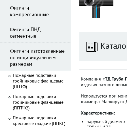
Фитинги
компрессионные
Фитинги ПНД
сегментные
Катало
Фитинги изготовленные
по индивидуальным
размерам
Пожарные подставки
Компания «
ТД Труба-
тройниковые фланцевые
изделия разного диаме
(ППТФ)
Используется при монт
Пожарные подставки
диаметра. Маркируют 
тройниковые фланцевые
(ППТФ2)
Характеристики:
Пожарные подставки
наружный диаметр т
крестовые гладкие (ППКГ)