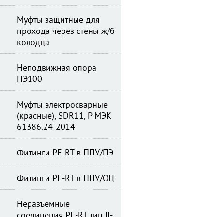
Муфты защитные для
прохода через стены ж/б
колодца
Неподвижная опора
ПЭ100
Муфты электросварные
(красные), SDR11, Р МЭК
61386.24-2014
Фитинги PE-RT в ППУ/ПЭ
Фитинги PE-RT в ППУ/ОЦ
Неразъемные
соединения PE-RT тип II-