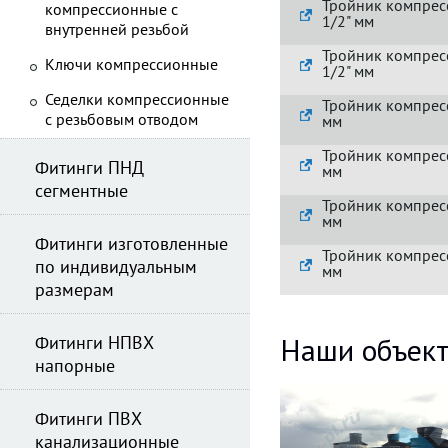
Тройник компрес
компрессионные с
1/2" мм
внутренней резьбой
Тройник компрес
Ключи компрессионные
1/2" мм
Седелки компрессионные
Тройник компрес
с резьбовым отводом
мм
Тройник компрес
Фитинги ПНД
мм
сегментные
Тройник компрес
мм
Фитинги изготовленные
Тройник компрес
по индивидуальным
мм
размерам
Наши объек
Фитинги НПВХ
напорные
Фитинги ПВХ
канализационные