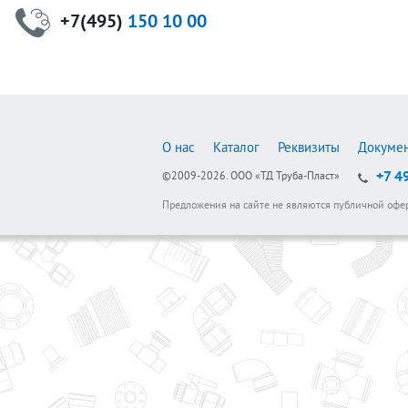
+7(495)
150 10 00
О нас
Каталог
Реквизиты
Докуме
+7 4
©2009-2026.
ООО «ТД Труба-Пласт»
Предложения на сайте не являются публичной офе