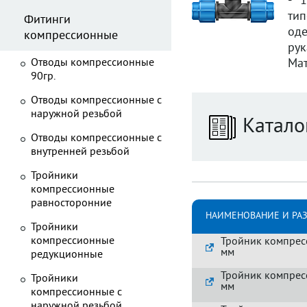
- 
тип
Фитинги
од
компрессионные
рук
Отводы компрессионные
Мат
90гр.
Отводы компрессионные с
наружной резьбой
Катало
Отводы компрессионные с
внутренней резьбой
Тройники
компрессионные
равносторонние
НАИМЕНОВАНИЕ И РА
Тройники
компрессионные
Тройник компрес
мм
редукционные
Тройник компрес
Тройники
мм
компрессионные с
наружной резьбой