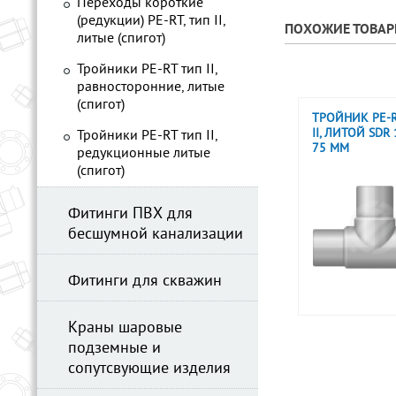
Переходы короткие
(редукции) PE-RT, тип II,
ПОХОЖИЕ ТОВА
литые (спигот)
Тройники PE-RT тип II,
равносторонние, литые
(спигот)
ТРОЙНИК PE-R
II, ЛИТОЙ SDR 
Тройники PE-RT тип II,
75 ММ
редукционные литые
(спигот)
Фитинги ПВХ для
бесшумной канализации
Фитинги для скважин
Краны шаровые
подземные и
сопутсвующие изделия