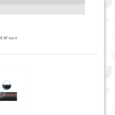
-RT тип II