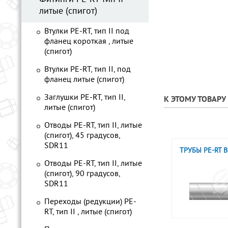
литые (спигот)
Втулки PE-RT, тип II под
фланец короткая , литые
(спигот)
Втулки PE-RT, тип II, под
фланец литые (спигот)
Заглушки PE-RT, тип II,
К ЭТОМУ ТОВАР
литые (спигот)
Отводы PE-RT, тип II, литые
(спигот), 45 градусов,
SDR11
ТРУБЫ PE-RT 
Отводы PE-RT, тип II, литые
(спигот), 90 градусов,
SDR11
Переходы (редукции) PE-
RT, тип II , литые (спигот)