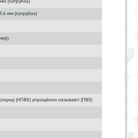
мм (патрубок)
3.6 мм (патрубок)
мер)
лорид (НПВХ) упрощённо называют (ПВХ)