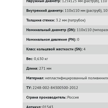
Наружный диаметр:
125х125 мм (раструб), 110 
Внутренний диаметр:
110х110 мм (раструб), 10
Толщина стенки:
3.2 мм (патрубок)
Номинальный диаметр (DN):
110x110 (типораз
Номинальное давление (PN):
0
Класс кольцевой жесткости (SN):
4
Вес:
0,630 кг
Длина:
271 мм
Материал:
непластифицированный поливинилх
ТУ:
2248-002-84300500-2012
Страна производитель:
Россия
Артикул:
01543