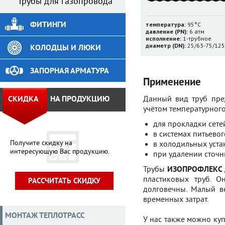
Трубы для газопровода
ФИТИНГИ
температура:
95°С
давление (PN):
6 атм
исполнение:
1-трубное
диаметр (DN):
25/63-75/125
КОЛОДЦЫ И ЛЮКИ
ЗАПОРНАЯ АРМАТУРА
Применение
СКИДКА
НА ПРОДУКЦИЮ
Данный вид труб пре
учётом температурног
для прокладки сете
в системах питьево
Получите скидку на
в холодильных уста
интересующую Вас продукцию.
при удалении сточн
Трубы
ИЗОПРОФЛЕКС
пластиковых труб. 
РАССЧИТАТЬ СКИДКУ
долговечны. Малый в
временных затрат.
МОНТАЖ ТЕПЛОТРАСС
У нас также можно ку