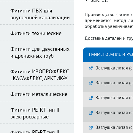
SDR: 11.
Фитинги ПВХ для
Производство фитинго
внутренней канализации
применяется метод ли
обработка увеличивает
Фитинги технические
Доставка деталей и тр
Фитинги для двустенных
НАИМЕНОВАНИЕ И РА
и дренажных труб
Заглушка литая (с
Фитинги ИЗОПРОФЛЕКС
, КАСАФЛЕКС, АРКТИК-У
Заглушка литая (с
Фитинги металлические
Заглушка литая (с
Фитинги PE-RT тип II
Заглушка литая (с
электросварные
Заглушка литая (с
Фитинги PE-RT тип II