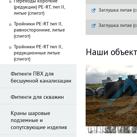
Переходы короткие
(редукции) PE-RT, тип II,
Заглушка литая (с
литые (спигот)
Тройники PE-RT тип II,
Заглушка литая (с
равносторонние, литые
(спигот)
Тройники PE-RT тип II,
Наши объек
редукционные литые
(спигот)
Фитинги ПВХ для
бесшумной канализации
Фитинги для скважин
Краны шаровые
подземные и
сопутсвующие изделия