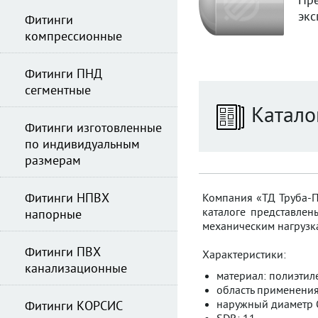
Пре
экс
Фитинги
компрессионные
Фитинги ПНД
сегментные
Катало
Фитинги изготовленные
по индивидуальным
размерам
Фитинги НПВХ
Компания «ТД Труба-Пл
каталоге представлен
напорные
механическим нагрузка
Фитинги ПВХ
Характеристики:
канализационные
материал: полиэтиле
область применения
наружный диаметр 
Фитинги КОРСИС