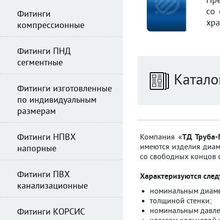
Пре
со 
Фитинги
хра
компрессионные
Фитинги ПНД
сегментные
Катало
Фитинги изготовленные
по индивидуальным
размерам
Фитинги НПВХ
Компания «
ТД Труба-
имеются изделия диам
напорные
со свободных концов о
Фитинги ПВХ
Характеризуются сле
канализационные
номинальным диаме
толщиной стенки;
номинальным давле
Фитинги КОРСИС