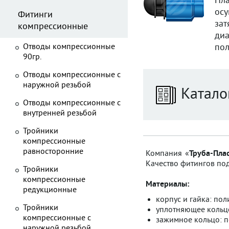
Пл
осу
Фитинги
за
компрессионные
диа
Отводы компрессионные
пол
90гр.
Отводы компрессионные с
наружной резьбой
Катало
Отводы компрессионные с
внутренней резьбой
Тройники
компрессионные
равносторонние
Компания «
Труба-Пла
Качество фитингов под
Тройники
компрессионные
Материалы:
редукционные
корпус и гайка: по
Тройники
уплотняющее кольцо
компрессионные с
зажимное кольцо: п
наружной резьбой