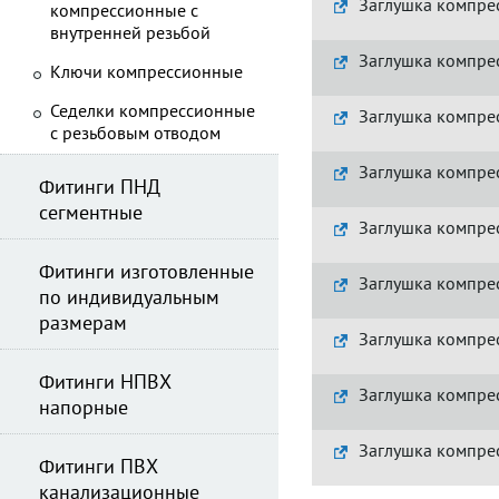
Заглушка компре
компрессионные с
внутренней резьбой
Заглушка компре
Ключи компрессионные
Седелки компрессионные
Заглушка компре
с резьбовым отводом
Заглушка компре
Фитинги ПНД
сегментные
Заглушка компре
Фитинги изготовленные
Заглушка компре
по индивидуальным
размерам
Заглушка компре
Фитинги НПВХ
Заглушка компре
напорные
Заглушка компре
Фитинги ПВХ
канализационные