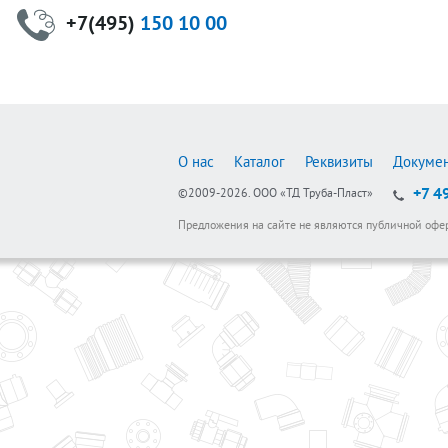
+7(495)
150 10 00
О нас
Каталог
Реквизиты
Докуме
+7 4
©2009-2026.
ООО «ТД Труба-Пласт»
Предложения на сайте не являются публичной офе