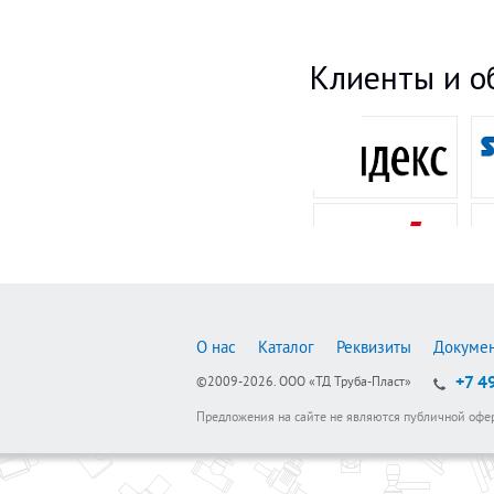
Клиенты и о
О нас
Каталог
Реквизиты
Докуме
+7 4
©2009-2026.
ООО «ТД Труба-Пласт»
Предложения на сайте не являются публичной офе