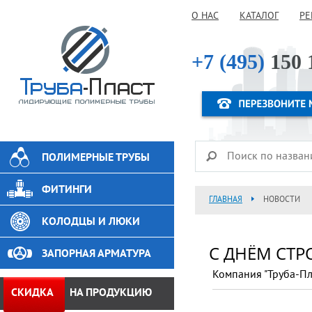
О НАС
КАТАЛОГ
РЕ
+7 (495)
150 
ПОЛИМЕРНЫЕ ТРУБЫ
ФИТИНГИ
ГЛАВНАЯ
НОВОСТИ
КОЛОДЦЫ И ЛЮКИ
С ДНЁМ СТРО
ЗАПОРНАЯ АРМАТУРА
Компания "Труба-Пл
СКИДКА
НА ПРОДУКЦИЮ