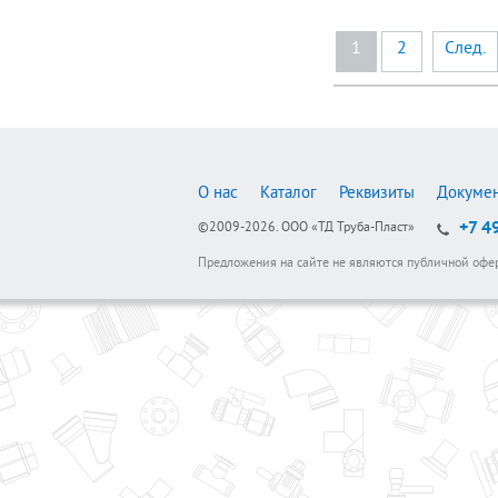
1
2
След.
О нас
Каталог
Реквизиты
Докуме
+7 4
©2009-2026.
ООО «ТД Труба-Пласт»
Предложения на сайте не являются публичной офе