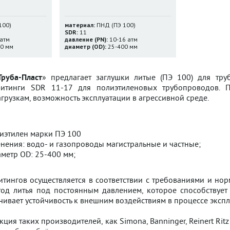
100)
материал:
ПНД (ПЭ 100)
SDR:
11
атм
давление (PN):
10-16 атм
0 мм
диаметр (OD):
25-400 мм
руба-Пласт
» предлагает заглушки литые (ПЭ 100) для тр
итинги SDR 11-17 для полиэтиленовых трубопроводов. П
грузкам, возможность эксплуатации в агрессивной среде.
лиэтилен марки ПЭ 100
нения: водо- и газопроводы магистральные и частные;
метр OD: 25-400 мм;
тингов осуществляется в соответствии с требованиями и нор
тод литья под постоянным давлением, которое способствует
чивает устойчивость к внешним воздействиям в процессе экспл
ция таких производителей, как Simona, Banninger, Reinert Ritz 