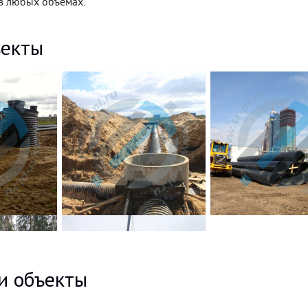
в любых объёмах.
екты
и объекты