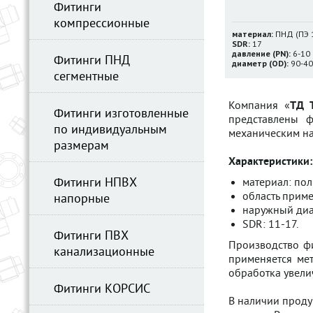
Фитинги
компрессионные
материал:
ПНД (ПЭ 
SDR:
17
давление (PN):
6-10 
Фитинги ПНД
диаметр (OD):
90-40
сегментные
Компания «
ТД Т
Фитинги изготовленные
представлены ф
по индивидуальным
механическим на
размерам
Характеристики:
Фитинги НПВХ
материал: по
область приме
напорные
наружный диа
SDR: 11-17.
Фитинги ПВХ
Производство фи
канализационные
применяется ме
обработка увели
Фитинги КОРСИС
В наличии продук