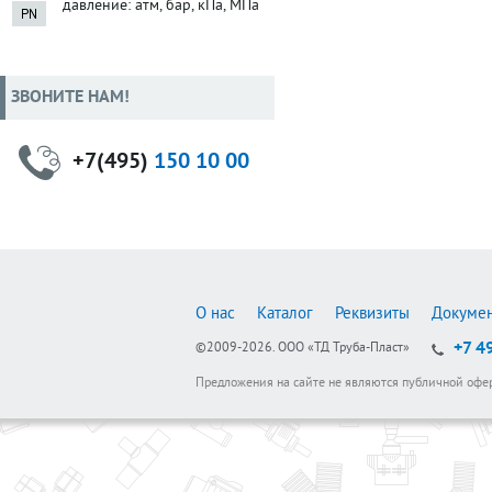
давление: атм, бар, кПа, МПа
ЗВОНИТЕ НАМ!
+7(495)
150 10 00
О нас
Каталог
Реквизиты
Докуме
+7 4
©2009-2026.
ООО «ТД Труба-Пласт»
Предложения на сайте не являются публичной офе