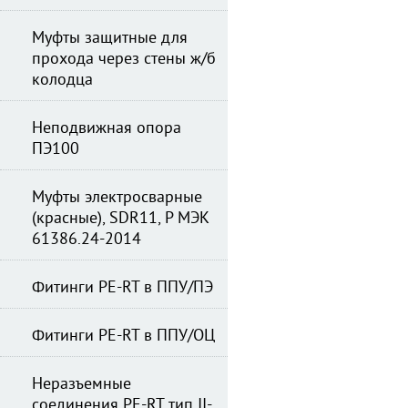
Муфты защитные для
прохода через стены ж/б
колодца
Неподвижная опора
ПЭ100
Муфты электросварные
(красные), SDR11, Р МЭК
61386.24-2014
Фитинги PE-RT в ППУ/ПЭ
Фитинги PE-RT в ППУ/ОЦ
Неразъемные
соединения PE-RT тип II-